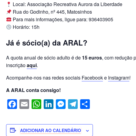
o
p
n
g
m
Local: Associação Recreativa Aurora da Liberdade
o
p
er
Rua do Godinho, nº 445, Matosinhos
Para mais informações, ligue para: 936403905
k
Horário: 15h
Já é sócio(a) da ARAL?
A quota anual de sócio adulto é de
15 euros
, com redução p
inscrição
aqui
.
Acompanhe-nos nas redes sociais
Facebook
e
Instagram
!
A ARAL conta consigo!
F
E
W
Li
M
T
S
a
m
h
n
e
el
h
c
ail
at
k
ss
e
ar
e
s
e
e
gr
e
ADICIONAR AO CALENDÁRIO