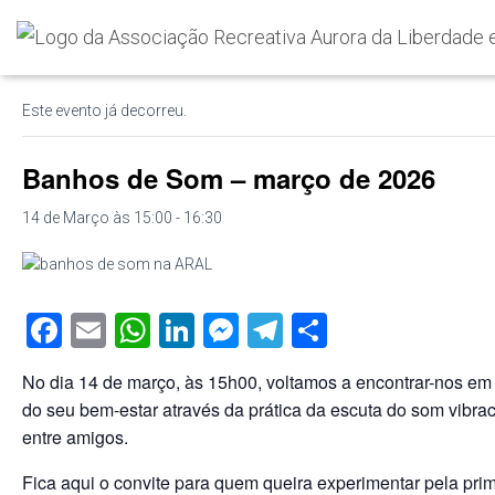
« Todos os Eventos
Este evento já decorreu.
Banhos de Som – março de 2026
14 de Março às 15:00
-
16:30
F
E
W
Li
M
T
S
a
m
h
n
e
el
h
No dia 14 de março, às 15h00, voltamos a encontrar-nos e
c
ail
at
k
ss
e
ar
do seu bem-estar através da prática da escuta do som vibr
e
s
e
e
gr
e
entre amigos.
b
A
dI
n
a
Fica aqui o convite para quem queira experimentar pela prim