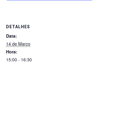
b
A
dI
n
a
o
p
n
g
m
o
p
er
DETALHES
k
Data:
14 de Março
Hora:
15:00 - 16:30