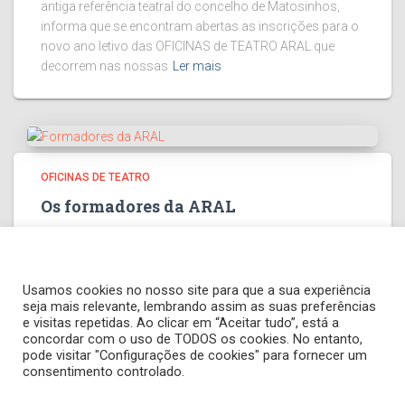
antiga referência teatral do concelho de Matosinhos,
informa que se encontram abertas as inscrições para o
novo ano letivo das OFICINAS de TEATRO ARAL que
decorrem nas nossas
Ler mais
OFICINAS DE TEATRO
Os formadores da ARAL
Maria Torres (1993, Matosinhos) terminou, em 2012, o
curso Profissional de Interpretação na Academia
Contemporânea doEspetáculo. Em 2015 concluiu a
Usamos cookies no nosso site para que a sua experiência
Licenciatura em Teatro – ramo Atores, pela Escola
seja mais relevante, lembrando assim as suas preferências
Superior de Teatro e Cinema, em Lisboa.Em
Ler mais
e visitas repetidas. Ao clicar em “Aceitar tudo”, está a
concordar com o uso de TODOS os cookies. No entanto,
pode visitar "Configurações de cookies" para fornecer um
consentimento controlado.