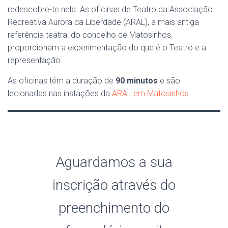
ce
ai
at
e
se
e
ar
redescobre-te nela. As oficinas de Teatro da Associação
b
l
s
dI
n
gr
e
Recreativa Aurora da Liberdade (ARAL), a mais antiga
o
A
n
g
a
referência teatral do concelho de Matosinhos,
proporcionam a experimentação do que é o Teatro e a
ok
p
er
m
representação.
p
As oficinas têm a duração de
90 minutos
e são
lecionadas nas instações da
ARAL em Matosinhos
.
Aguardamos a sua
inscrição através do
preenchimento do