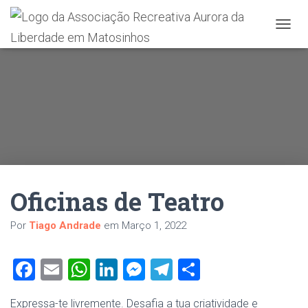
A
L
T
E
R
N
A
R
A
N
A
V
Oficinas de Teatro
E
G
A
Por
Tiago Andrade
em
Março 1, 2022
Ç
Ã
O
F
E
W
Li
M
T
S
a
m
h
nk
es
el
h
Expressa-te livremente. Desafia a tua criatividade e