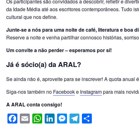
o
p
n
g
m
Os participantes são convidados a descobrir, refletir e diver
da Idade Média até aos escritores contemporâneos. Tudo ist
o
p
er
cultural que nos define.
k
Junte-se a nós para uma noite de café, literatura e boa d
Reserve a noite e venha partilhar connosco histórias, sorri
Um convite a não perder – esperamos por si!
Já é sócio(a) da ARAL?
Se ainda não é, aproveite para se inscrever! A quota anual 
Siga-nos também no
Facebook
e
Instagram
para mais novid
A ARAL conta consigo!
F
E
W
Li
M
T
S
a
m
h
n
e
el
h
c
ail
at
k
ss
e
ar