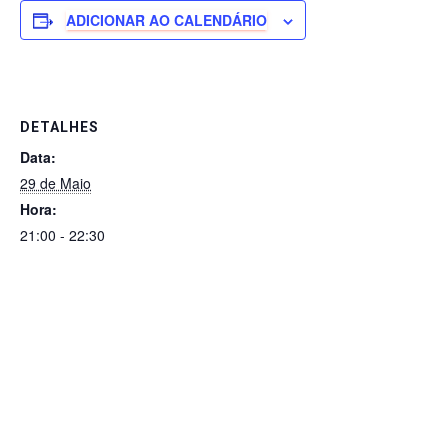
e
s
e
e
gr
e
ADICIONAR AO CALENDÁRIO
b
A
dI
n
a
o
p
n
g
m
o
p
er
DETALHES
k
Data:
29 de Maio
Hora:
21:00 - 22:30