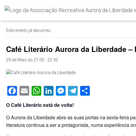
« Todos os Eventos
Este evento já decorreu.
Café Literário Aurora da Liberdade –
29 de Maio às 21:00
-
22:30
F
E
W
Li
M
T
S
a
m
h
n
e
el
h
O Café Literário está de volta!
c
ail
at
k
ss
e
ar
e
s
e
e
gr
e
O Aurora da Liberdade abre as suas portas na sexta-feira par
literatura continua a ser a protagonista, numa experiência o
b
A
dI
n
a