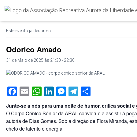
« Todos os Eventos
Este evento já decorreu.
Odorico Amado
31 de Maio de 2025 às 21:30
-
22:30
F
E
W
Li
M
T
S
a
m
h
n
e
el
h
Junte-se a nós para uma noite de humor, crítica social e
c
ail
at
k
ss
e
ar
O Corpo Cénico Sénior da ARAL convida-o a assistir à peç
e
s
e
e
gr
e
autoria de Dias Gomes. Sob a direção de Flora Miranda, est
b
A
dI
n
a
cheio de talento e energia.