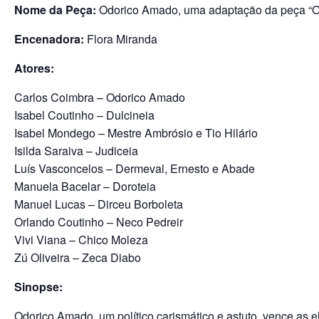
o
p
n
g
m
Nome da Peça:
Odorico Amado, uma adaptação da peça 
o
p
er
Encenadora:
Flora Miranda
k
Atores:
Carlos Coimbra – Odorico Amado
Isabel Coutinho – Dulcineia
Isabel Mondego – Mestre Ambrósio e Tio Hilário
Isilda Saraiva – Judiceia
Luís Vasconcelos – Dermeval, Ernesto e Abade
Manuela Bacelar – Doroteia
Manuel Lucas – Dirceu Borboleta
Orlando Coutinho – Neco Pedreir
Vivi Viana – Chico Moleza
Zú Oliveira – Zeca Diabo
Sinopse:
Odorico Amado, um político carismático e astuto, vence as 