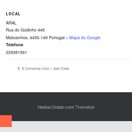
LOCAL
ARAL
Rua do Godinho 445
Matosinhos
,
4450-149
Portugal
+ Mapa do Google
Telefone
229381561
À Conversa Com – Joel Cleto
Hestia | Criado com
ThemeIsle