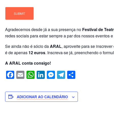
Agradecemos desde já a sua presença no
Festival de Tea
redes sociais para estar sempre a par dos nossos eventos 
Se ainda não é sócio da
ARAL
, aproveite para se inscreve
é de apenas
12 euros
. Inscreva-se já, preenchendo o formu
A ARAL conta consigo!
F
E
W
Li
M
T
S
a
m
h
n
e
el
h
c
ail
at
k
ss
e
ar
e
s
e
e
gr
e
ADICIONAR AO CALENDÁRIO
b
A
dI
n
a