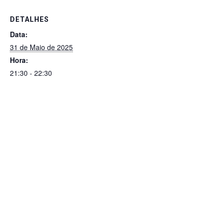
o
p
n
g
m
o
p
er
DETALHES
k
Data:
31 de Maio de 2025
Hora:
21:30 - 22:30