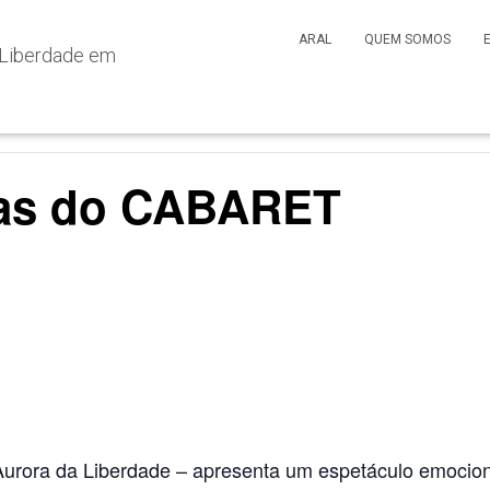
ARAL
QUEM SOMOS
ias do CABARET
S
h
urora da Liberdade – apresenta um espetáculo emocion
ar