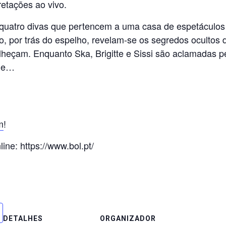
retações ao vivo.
e
e quatro divas que pertencem a uma casa de espetáculo
o, por trás do espelho, revelam-se os segredos ocultos 
heçam. Enquanto Ska, Brigitte e Sissi são aclamadas pel
ade…
m
!
ine: https://www.bol.pt/
S
h
ar
e
DETALHES
ORGANIZADOR