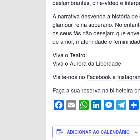
deslumbrantes, cine-vídeo e interp
e
s
e
e
gr
A narrativa desvenda a história d
b
A
dI
n
a
glamour reina soberano. No entant
o
p
n
g
m
os seus fãs não desejam que envel
o
p
er
de amor, maternidade e feminilid
k
Viva o Teatro!
Viva o Aurora da Liberdade
Visite-nos no
Facebook
e
Instagra
Faça a sua reserva na bilheteira onl
F
E
W
Li
M
T
a
m
h
n
e
el
c
ail
at
k
ss
e
e
s
e
e
gr
ADICIONAR AO CALENDÁRIO