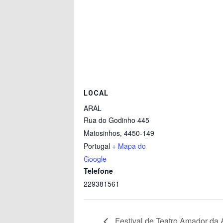
b
A
dI
n
a
o
p
n
g
m
o
p
er
k
LOCAL
ARAL
Rua do Godinho 445
Matosinhos
,
4450-149
Portugal
+ Mapa do
Google
Telefone
229381561
Festival de Teatro Amador da