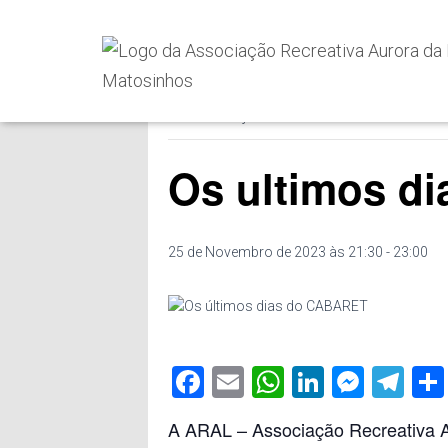
« Todos os Eventos
Este evento já decorreu.
Os ultimos d
25 de Novembro de 2023 às 21:30
-
23:00
F
E
W
Li
M
T
a
m
h
n
e
el
A ARAL – Associação Recreativa A
c
ail
at
k
ss
e